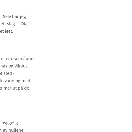
. Selv har jeg
ett slag…. OK,
t løst.
te tee), som åpnet
nas og Vilnius.
t sted i
åtte vann og med
tt mer ut på de
t hyggelig
n av hullene