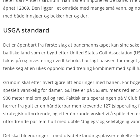
heter Karl-Anders Grundin. Han har en imponerende bane. The V 
åpnet i 2009. Den ligger i et område med mange små vann, og noen 
med både innsjøer og bekker her og der.
USGA standard
Det er åpenbart fra første slag at banemannskapet kan sine saker
baltiske land som er bygd etter United States Golf Association (
fokus på og investering i vedlikehold, har lagt basisen for mege
tenke seg at en ukes opphold med trening kombinert med spill h
Grundin skal etter hvert gjøre litt endringer med banen. For bog
spesielt vanskelig for damer. Gul tee er på 5638m, mens rød er 
900 meter mellom gul og rød. Faktisk er sloperatingen på V Club f
herrer fra gult er en håndterbar men krevende 127 (sloperating f
strategisk utfordrende, og etter én runde ønsket vi å spille den e
utfordrende par fem hull med doble ‘doglegs’ og selvfølgelig vann 
Det skal bli endringer – med utvidete landingsplasser enkelte steder