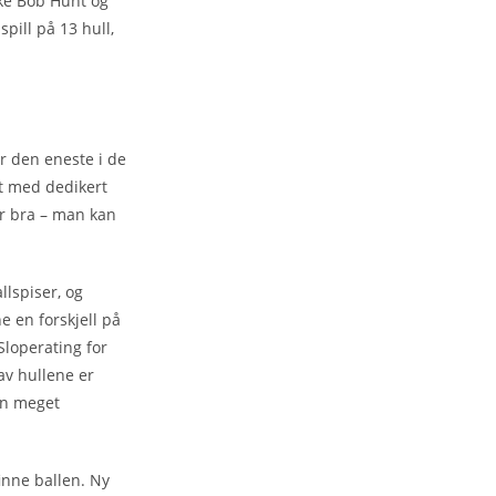
ske Bob Hunt og
pill på 13 hull,
r den eneste i de
rt med dedikert
er bra – man kan
llspiser, og
 en forskjell på
Sloperating for
av hullene er
oen meget
finne ballen. Ny