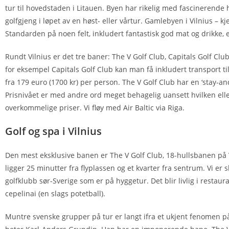
tur til hovedstaden i Litauen. Byen har rikelig med fascinerende his
golfgjeng i løpet av en høst- eller vårtur. Gamlebyen i Vilnius – 
Standarden på noen felt, inkludert fantastisk god mat og drikke
Rundt Vilnius er det tre baner: The V Golf Club, Capitals Golf Cl
for eksempel Capitals Golf Club kan man få inkludert transport ti
fra 179 euro (1700 kr) per person. The V Golf Club har en ‘stay-an
Prisnivået er med andre ord meget behagelig uansett hvilken eller h
overkommelige priser. Vi fløy med Air Baltic via Riga.
Golf og spa i Vilnius
Den mest eksklusive banen er The V Golf Club, 18-hullsbanen på Vi
ligger 25 minutter fra flyplassen og et kvarter fra sentrum. Vi er s
golfklubb sør-Sverige som er på hyggetur. Det blir livlig i resta
cepelinai (en slags potetball).
Muntre svenske grupper på tur er langt ifra et ukjent fenomen på 