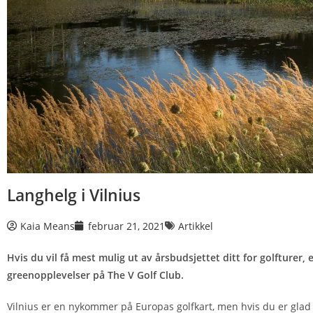
Langhelg i Vilnius
Kaia Means
februar 21, 2021
Artikkel
Hvis du vil få mest mulig ut av årsbudsjettet ditt for golfturer, 
greenopplevelser på The V Golf Club.
Vilnius er en nykommer på Europas golfkart, men hvis du er glad 