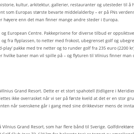
torie, kultur, arkitektur, gallerier, restauranter og utesteder til å h
kjent som Europas største bevarte middelalderby – er på FNs verdens
, er høyere enn det man finner mange andre steder i Europa.
ub og European Centre. Pakkeprisene for diverse tilbud er oppsiktsv
l og fra flyplassen, to netter med frokost, ubegrenset golf og ubegr
d-play’ pakke med tre netter og to runder golf fra 235 euro (2200 kr
vilke baner man vil spille på – og flyturen til Vilnius finner man o
lnius Grand Resort. Dette er et stort spahotell (tidligere i Meridi
lettes ikke overrasket når vi ser på første kveld at det er en stor gr
uranten når svenskene går i gang med sine drikkeviser mens de innta
Vilnius Grand Resort, som har flere bånd til Sverige. Golfdirektør