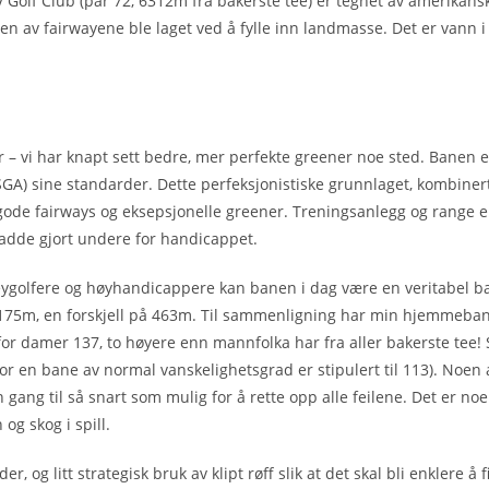
Golf Club (par 72, 6312m fra bakerste tee) er tegnet av amerikan
av fairwayene ble laget ved å fylle inn landmasse. Det er vann i s
 – vi har knapt sett bedre, mer perfekte greener noe sted. Banen e
USGA) sine standarder. Dette perfeksjonistiske grunnlaget, kombine
t gode fairways og eksepsjonelle greener. Treningsanlegg og range 
adde gjort undere for handicappet.
eygolfere og høyhandicappere kan banen i dag være en veritabel ba
5175m, en forskjell på 463m. Til sammenligning har min hjemmebane
or damer 137, to høyere enn mannfolka har fra aller bakerste tee! 
or en bane av normal vanskelighetsgrad er stipulert til 113). Noen 
n gang til så snart som mulig for å rette opp alle feilene. Det er n
og skog i spill.
, og litt strategisk bruk av klipt røff slik at det skal bli enklere å 