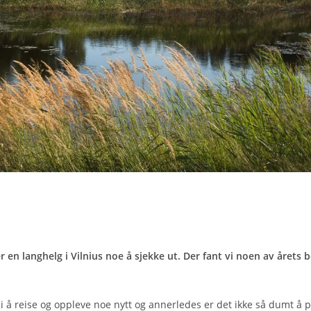
er en langhelg i Vilnius noe å sjekke ut. Der fant vi noen av årets 
i å reise og oppleve noe nytt og annerledes er det ikke så dumt å p