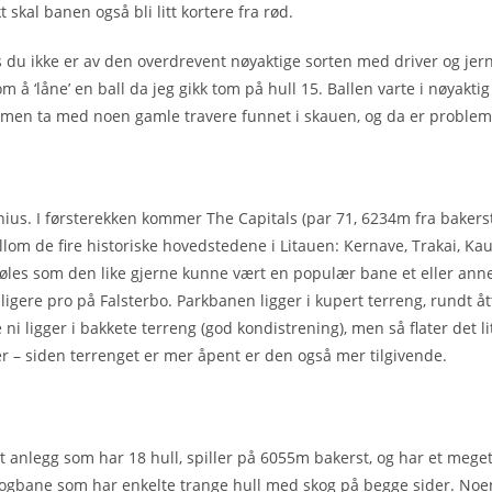
 skal banen også bli litt kortere fra rød.
s du ikke er av den overdrevent nøyaktige sorten med driver og jern
 ‘låne’ en ball da jeg gikk tom på hull 15. Ballen varte i nøyaktig 
men ta med noen gamle travere funnet i skauen, og da er probleme
lnius. I førsterekken kommer The Capitals (par 71, 6234m fra bakers
llom de fire historiske hovedstedene i Litauen: Kernave, Trakai, Kau
 føles som den like gjerne kunne vært en populær bane et eller anne
ligere pro på Falsterbo. Parkbanen ligger i kupert terreng, rundt 
i ligger i bakkete terreng (god kondistrening), men så flater det li
ger – siden terrenget er mer åpent er den også mer tilgivende.
t anlegg som har 18 hull, spiller på 6055m bakerst, og har et mege
kogbane som har enkelte trange hull med skog på begge sider. Noe