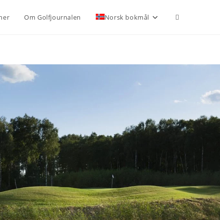
ner
Om Golfjournalen
Norsk bokmål