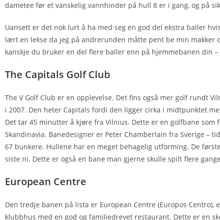
dametee før et vanskelig vannhinder på hull 8 er i gang, og på sikt
Uansett er det nok lurt å ha med seg en god del ekstra baller hvi
lært en lekse da jeg på andrerunden måtte pent be min makker om å
kanskje du bruker en del flere baller enn på hjemmebanen din – 
The Capitals Golf Club
The V Golf Club er en opplevelse. Det fins også mer golf rundt Vi
i 2007. Den heter Capitals fordi den ligger cirka i midtpunktet me
Det tar 45 minutter å kjøre fra Vilnius. Dette er en golfbane som
Skandinavia. Banedesigner er Peter Chamberlain fra Sverige – tid
67 bunkere. Hullene har en meget behagelig utforming. De første n
siste ni. Dette er også en bane man gjerne skulle spilt flere gan
European Centre
Den tredje banen på lista er European Centre (Europos Centro), e
klubbhus med en god og familiedrevet restaurant. Dette er en s