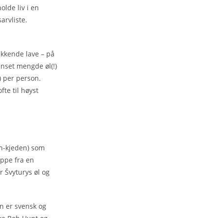
olde liv i en
arvliste.
ekkende lave – på
enset mengde øl(!)
) per person.
fte til høyst
en-kjeden) som
uppe fra en
r Švyturys øl og
en er svensk og