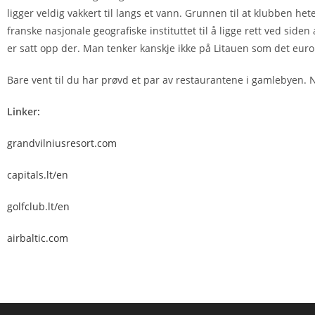
ligger veldig vakkert til langs et vann. Grunnen til at klubben he
franske nasjonale geografiske instituttet til å ligge rett ved sid
er satt opp der. Man tenker kanskje ikke på Litauen som det eur
Bare vent til du har prøvd et par av restaurantene i gamlebyen. N
Linker:
grandvilniusresort.com
capitals.lt/en
golfclub.lt/en
airbaltic.com