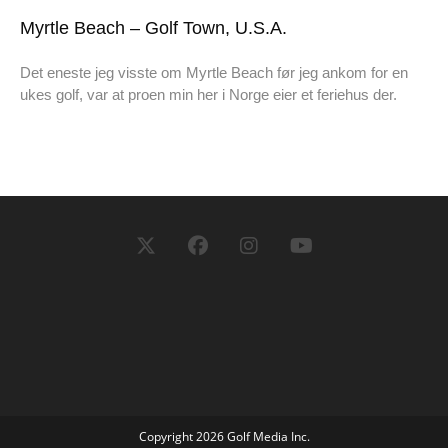
Myrtle Beach – Golf Town, U.S.A.
Det eneste jeg visste om Myrtle Beach før jeg ankom for en
ukes golf, var at proen min her i Norge eier et feriehus der.
Copyright 2026 Golf Media Inc.