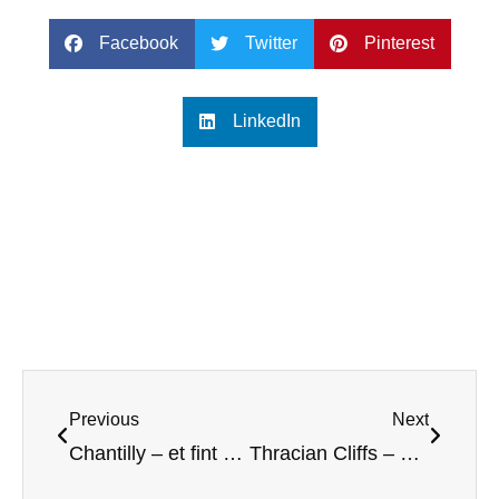
Facebook
Twitter
Pinterest
LinkedIn
Previous
Next
Chantilly – et fint sted for fransk golf
Thracian Cliffs – Drama ved Svartehavet