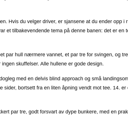
n. Hvis du velger driver, er sjansene at du ender opp i r
e var et tilbakevendende tema på denne banen: det er en
et par hull nærmere vannet, et par tre for svingen, og tre h
 ingen skuffelser. Alle hullene er gode design.
lig dogleg med en delvis blind approach og små landingsom
 sider, bortsett fra en liten åpning vendt mot tee. 14. er
akkert par tre, godt forsvart av dype bunkere, med en praktf