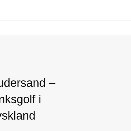
udersand –
nksgolf i
yskland