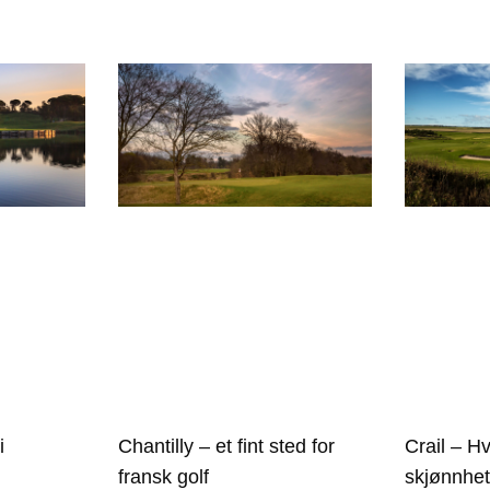
i
Chantilly – et fint sted for
Crail – H
fransk golf
skjønnhe