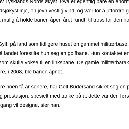
 av Tysklands Nordsjøkyst. Øya er egentlig bare en eno
jøkystlinje, en jevn vestlig vind, og vær for å utfordre g
mulig å holde banen åpen året rundt, til tross for den no
Sylt, på land som tidligere huset en gammel militærbase
landet forestilte hun seg en golfbane. Hun kontaktet en 
om skulle vokse til en linksbane. De gamle militærbarak
ere, i 2008, ble banen åpnet.
are noen få år senere, har Golf Budersand sikret seg en
 prestasjon, spesielt med tanke på at dette var den før
ang vil designe, sier han.