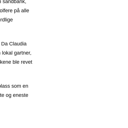
rm sandbank,
olfere på alle
rdlige
. Da Claudia
lokal gartner,
kene ble revet
 plass som en
ste og eneste