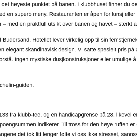
 det høyeste punktet på banen. I klubbhuset finner du de
ed en superb meny. Restauranten er åpen for lunsj eller
en – med en praktfull utsikt over banen og havet – sterkt a
udersand. Hotellet lever virkelig opp til sin femstjernek
legant skandinavisk design. Vi satte spesielt pris på at,
 forstå. Ingen mystiske dusjkonstruksjoner eller umulige å
ichelin-guiden.
33 fra klubb-tee, og en handicapgrense på 28, likevel e
g poengsummen indikerer. Til tross for den høye ruffen er d
angene det tok litt lenger følte vi oss ikke stresset, sanns