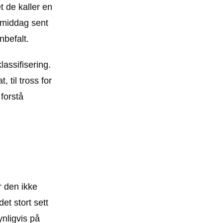
t de kaller en
 middag sent
nbefalt.
lassifisering.
 til tross for
 forstå
r den ikke
et stort sett
ynligvis på