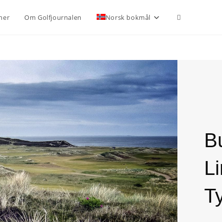
ner
Om Golfjournalen
Norsk bokmål
B
Li
T