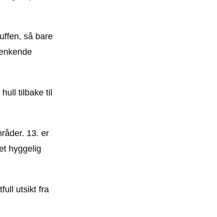
uffen, så bare
 tenkende
ull tilbake til
råder. 13. er
 et hyggelig
ull utsikt fra