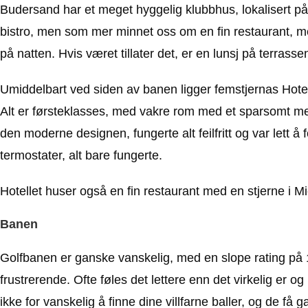
Budersand har et meget hyggelig klubbhus, lokalisert på
bistro, men som mer minnet oss om en fin restaurant, m
på natten. Hvis været tillater det, er en lunsj på terrass
Umiddelbart ved siden av banen ligger femstjernas Hotel B
Alt er førsteklasses, med vakre rom med et sparsomt men e
den moderne designen, fungerte alt feilfritt og var lett å
termostater, alt bare fungerte.
Hotellet huser også en fin restaurant med en stjerne i M
Banen
Golfbanen er ganske vanskelig, med en slope rating på 1
frustrerende. Ofte føles det lettere enn det virkelig er o
ikke for vanskelig å finne dine villfarne baller, og de få g