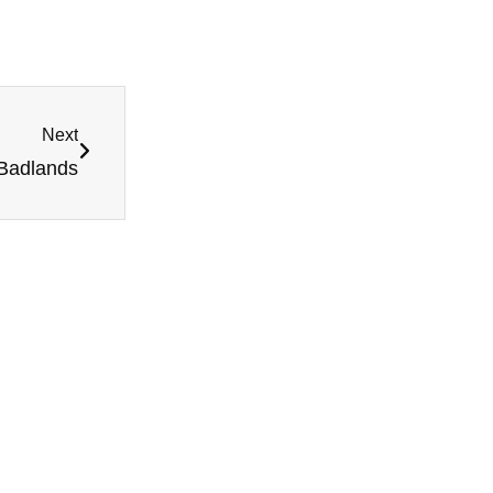
Next
i Badlands