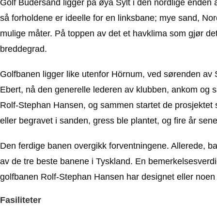
Golf Budersand ligger på øya Sylt i den nordlige enden
så forholdene er ideelle for en linksbane; mye sand, Nords
mulige måter. På toppen av det et havklima som gjør det 
breddegrad.
Golfbanen ligger like utenfor Hörnum, ved sørenden av 
Ebert, nå den generelle lederen av klubben, ankom og så 
Rolf-Stephan Hansen, og sammen startet de prosjektet s
eller begravet i sanden, gress ble plantet, og fire år sen
Den ferdige banen overgikk forventningene. Allerede, b
av de tre beste banene i Tyskland. En bemerkelsesverdig
golfbanen Rolf-Stephan Hansen har designet eller noen g
Fasiliteter