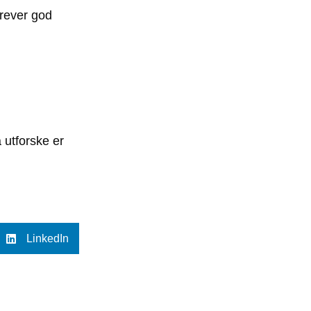
krever god
 utforske er
LinkedIn